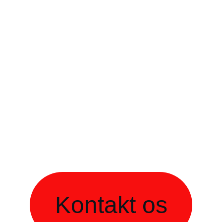
Gamification markedsføring
OM OS
Kontakt os og lad os tale om mulighederne.
Skal vi hjælpe dig i gang?
© 2025. All rights reserved.
Kontakt os