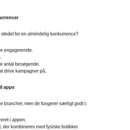
kurrencer
i stedet for en almindelig konkurrence?
ere engagerende.
.
mme antal besøgende.
at drive kampagner på.
il apps
le brancher, men de fungerer særligt godt i:
reret i appen.
, der kombineres med fysiske butikker.