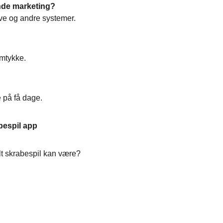
ende marketing?
ve og andre systemer.
amtykke.
 på få dage.
bespil app
talt skrabespil kan være?