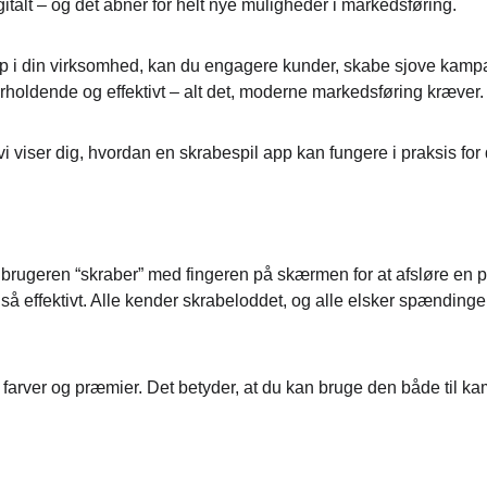
igitalt – og det åbner for helt nye muligheder i markedsføring.
pp i din virksomhed, kan du engagere kunder, skabe sjove kamp
derholdende og effektivt – alt det, moderne markedsføring kræver.
vi viser dig, hvordan en skrabespil app kan fungere i praksis for
vor brugeren “skraber” med fingeren på skærmen for at afsløre en 
så effektivt. Alle kender skrabeloddet, og alle elsker spænding
 farver og præmier. Det betyder, at du kan bruge den både til k