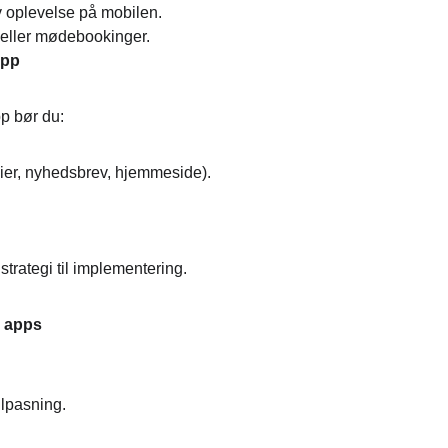
iv oplevelse på mobilen.
g eller mødebookinger.
app
pp bør du:
ier, nyhedsbrev, hjemmeside).
trategi til implementering.
l apps
ilpasning.