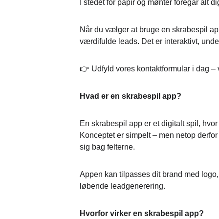
I stedet for papir og mønter foregår alt d
Når du vælger at bruge en skrabespil a
værdifulde leads. Det er interaktivt, un
👉 Udfyld vores kontaktformular i dag – 
Hvad er en skrabespil app?
En skrabespil app er et digitalt spil, h
Konceptet er simpelt – men netop derfor 
sig bag felterne.
Appen kan tilpasses dit brand med logo,
løbende leadgenerering.
Hvorfor virker en skrabespil app?