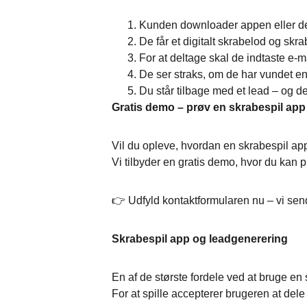
Kunden downloader appen eller del
De får et digitalt skrabelod og skr
For at deltage skal de indtaste e-m
De ser straks, om de har vundet e
Du står tilbage med et lead – og 
Gratis demo – prøv en skrabespil app
Vil du opleve, hvordan en skrabespil ap
Vi tilbyder en gratis demo, hvor du kan 
👉 Udfyld kontaktformularen nu – vi send
Skrabespil app og leadgenerering
En af de største fordele ved at bruge en 
For at spille accepterer brugeren at dele