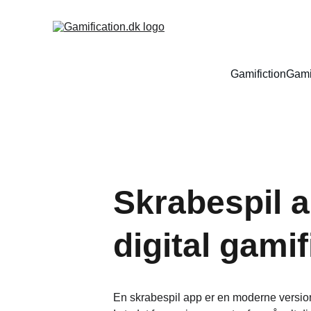
Gamifiction
Gami
Skrabespil 
digital gamif
En skrabespil app er en moderne version 