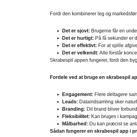
Fordi den kombinerer leg og markedsfør
Det er sjovt:
 Brugerne får en und
Det er hurtigt:
 På få sekunder er d
Det er effektivt:
 For at spille afgi
Det er velkendt:
 Alle forstår kon
Skrabespil appen fungerer, fordi den by
Fordele ved at bruge en skrabespil a
Engagement:
 Flere deltagere sa
Leads:
 Dataindsamling sker naturli
Branding:
 Dit brand bliver forbun
Fleksibilitet:
 Kan bruges i kampag
Målbarhed:
 Du kan præcist se ant
Sådan fungerer en skrabespil app i p