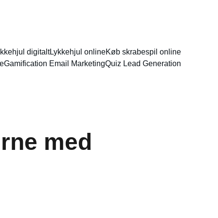
kkehjul digitalt
Lykkehjul online
Køb skrabespil online
re
Gamification Email Marketing
Quiz Lead Generation
erne med 