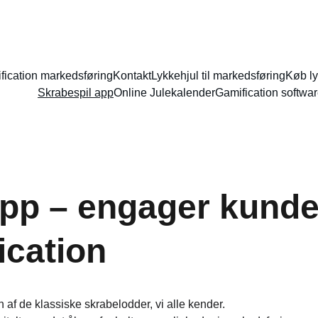
fication markedsføring
Kontakt
Lykkehjul til markedsføring
Køb ly
Skrabespil app
Online Julekalender
Gamification softwa
app – engager kund
ication
af de klassiske skrabelodder, vi alle kender.